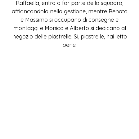
Raffaella, entra a far parte della squadra,
affiancandola nella gestione, mentre Renato
e Massimo si occupano di consegne e
montaggi e Monica e Alberto si dedicano al
negozio delle piastrelle. Sì, piastrelle, hai letto
bene!
In quegli anni i rivenditori edili della zona
avevano cominciato ad ampliare il loro
mercato, includendo sanitari e rubinetterie.
È in questo contesto che, con lungimiranza
e cognizione, Raffaella insieme alla sua
squadra decide di ampliare anche l’offerta
di Moro, inserendo piastrelle
e mobili da
cucina, approfittando tra le altre cose, di
alcuni locali che si erano liberati in via Diaz a
Bordighera, sede del loro magazzino.